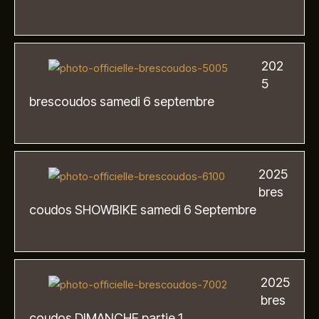
202
5
brescoudos samedi 6 septembre
2025
bres
coudos SHOWBIKE samedi 6 Septembre
2025
bres
coudos DIMANCHE partie 1