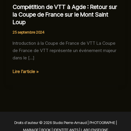
Compétition de VTT à Agde : Retour sur
la Coupe de France sur le Mont Saint
Loup
25 septembre 2024
Introduction à la Coupe de France de VTT La Coupe
de France de VTT représente un événement majeur
dans le […]
Compétition
Lire l’article »
de
VTT
à
Agde
:
Retour
sur
Droits d'auteur © 2026 Studio Pierre-Arnaud | PHOTOGRAPHE |
la
MARIAGE | BOOK | IDENTITE ANTS | LABO ENSEIGNE